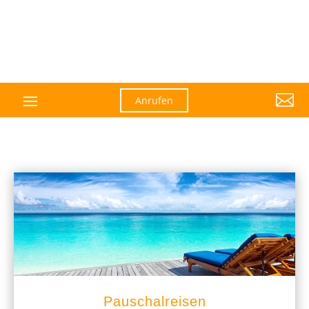

Anrufen
Pauschalreisen