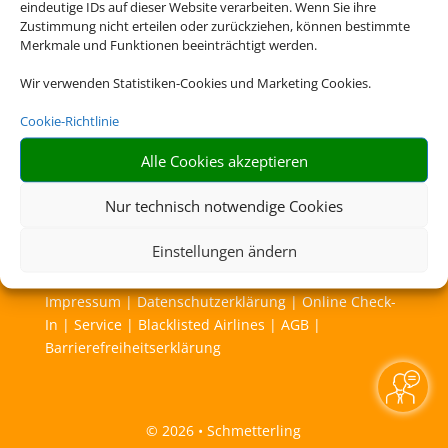
eindeutige IDs auf dieser Website verarbeiten. Wenn Sie ihre
Zustimmung nicht erteilen oder zurückziehen, können bestimmte
Merkmale und Funktionen beeinträchtigt werden.
Wir verwenden Statistiken-Cookies und Marketing Cookies.
Cookie-Richtlinie
Alle Cookies akzeptieren
Nur technisch notwendige Cookies
Rechtliche Informationen
Einstellungen ändern
Impressum
|
Datenschutzerklärung
|
Online Check-
In
|
Service
|
Blacklisted Airlines
|
AGB
|
Barrierefreiheitserklärung
©
2026 • Schmetterling