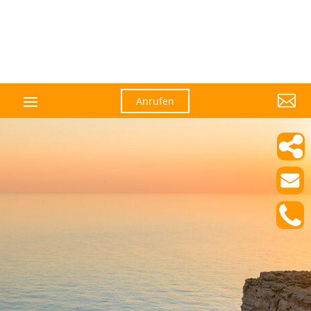

Anrufen