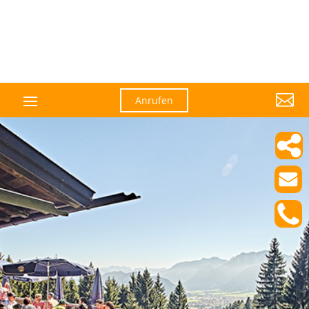

Anrufen