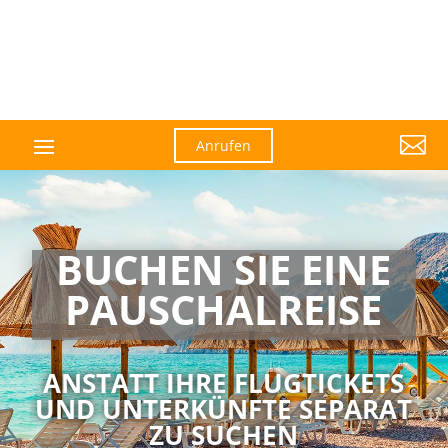

Anrufen
BUCHEN SIE EINE
PAUSCHAL­­REISE
ANSTATT IHRE FLUGTICKETS
UND UNTERKÜNFTE SEPARAT
ZU SUCHEN