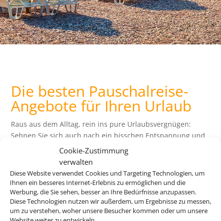
Die besten Pauschalreise-
Angebote für Ihren Urlaub
Raus aus dem Alltag, rein ins pure Urlaubsvergnügen:
Sehnen Sie sich auch nach ein bisschen Entspannung und
Abwechslung? Wir bringen Sie an die schönsten
Cookie-Zustimmung
Urlaubsziele der Welt – und das zu einem attraktiven Preis.
verwalten
Buchen Sie jetzt Ihre perfekte Reise!
Diese Website verwendet Cookies und Targeting Technologien, um
Ihnen ein besseres Internet-Erlebnis zu ermöglichen und die
Werbung, die Sie sehen, besser an Ihre Bedürfnisse anzupassen.
Z
Diese Technologien nutzen wir außerdem, um Ergebnisse zu messen,
um zu verstehen, woher unsere Besucher kommen oder um unsere
Website weiter zu entwickeln.