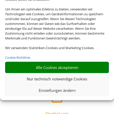
Sicherheit
Um Ihnen ein optimales Erlebnis zu bieten, verwenden wir
Technologien wie Cookies, um Geräteinformationen zu speichern
Bei einer Pauschalreise sind Sie in sämtlichen Belangen
und/oder darauf zuzugreifen. Wenn Sie diesen Technologien
abgesichert, beispielsweise bei Flugverspätungen oder
zustimmmen, können wir Daten wie das Surfverhalten oder
Reisewarnungen – ein klarer Vorteil!
eindeutige IDs auf dieser Website verarbeiten. Wenn Sie ihre
Zustimmung nicht erteilen oder zurückziehen, können bestimmte
Merkmale und Funktionen beeinträchtigt werden.
Z
Wir verwenden Statistiken-Cookies und Marketing Cookies.
Cookie-Richtlinie
Beruhigt verreisen
Alle Cookies akzeptieren
Mit professionellen Hygienekonzepten und
Schutzmaßnahmen der Reiseveranstalter vor Ort steht Ihr
Nur technisch notwendige Cookies
entspannter Urlaub im Mittelpunkt.
Einstellungen ändern
Z
Flexibel sein