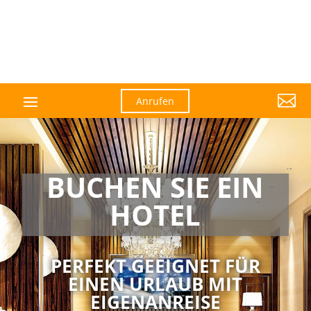

Anrufen
BUCHEN SIE EIN
HOTEL
PERFEKT GEEIGNET FÜR
EINEN URLAUB MIT
EIGENANREISE