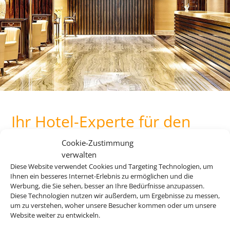
Ihr Hotel-Experte für den
perfekten Urlaub mit
Cookie-Zustimmung
Eigenanreise
verwalten
Diese Website verwendet Cookies und Targeting Technologien, um
Ihnen ein besseres Internet-Erlebnis zu ermöglichen und die
Werbung, die Sie sehen, besser an Ihre Bedürfnisse anzupassen.
Bauen Sie sich Ihre Reise selbst zusammen und profitieren
Diese Technologien nutzen wir außerdem, um Ergebnisse zu messen,
Sie dabei von maximaler Flexibilität. Die besten
um zu verstehen, woher unsere Besucher kommen oder um unsere
Hotelangebote für Ihren Urlaub finden Sie dabei bei uns.
Website weiter zu entwickeln.