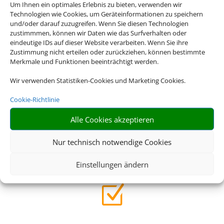
Um Ihnen ein optimales Erlebnis zu bieten, verwenden wir
Z
Technologien wie Cookies, um Geräteinformationen zu speichern
und/oder darauf zuzugreifen. Wenn Sie diesen Technologien
zustimmmen, können wir Daten wie das Surfverhalten oder
eindeutige IDs auf dieser Website verarbeiten. Wenn Sie ihre
Riesige Auswahl
Zustimmung nicht erteilen oder zurückziehen, können bestimmte
Merkmale und Funktionen beeinträchtigt werden.
Wählen Sie aus einer großen Anzahl an Hotels weltweit
Wir verwenden Statistiken-Cookies und Marketing Cookies.
Z
Cookie-Richtlinie
Alle Cookies akzeptieren
Qualität
Nur technisch notwendige Cookies
Veranstalterhotels stehen in der Regel für ein Hohes Maß
an Qualität
Einstellungen ändern
Z